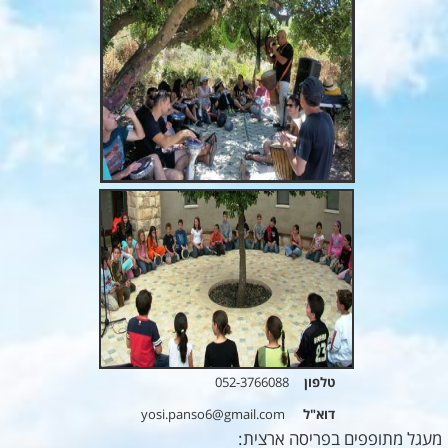
טלפון
052-3766088
דוא"ל
yosi.panso6@gmail.com
מעגל מתופפים בפריסה ארצית: