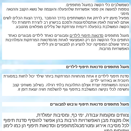
כשמשלבים כלי הקשה במעגל מתופפים.
נוספות למעשה אין ספור אפשרויות שלהפעלה והעצמה של נושא הקצב וההנאה
מימני
מפעיל מיומן ידע לרתק את המשתתפים בדרך ההסבר ,בדרך הצגת הכלים לשים
אותם לארצות לאפין אותםלסיגנונות ולסכם בכישרון רב ליצירת תיזמורת כלי
הקשה המשולבת בהפעלה דינמית ומרתקת של צלילים מופלאים מ
הטבע.
מעגל מתופפים
סדנאות תיפוף לילדים
ומבוגרים כאחד לילדים מבוגרים כאחד
התופים וכלי ההקשה הם רק האמצעאי לאחת מהסדנאות המרתקות והמלהיבות
ביותר שעולם המוסיקה יכול להציע הן למבוגרים והן לילדים
האפשרויות מרובות.
מעגל מתופפים סדנאות תיפוף לילדים
סדנת תיפוף לילדים זו אחת מהחוויות המרתקות ביותר שילד יכול לחוות במסגרת
חינוכית או באירועי ילדים.
הנגינה המשותפת יוצרת אצלם התלהבות בלתי רגילה. בשילוב משחקי קצב
וחשיפה לכלי נקישה המשולבת בתיפוף גוף להשלמת חוויה יוצאת דופן זו.
מעגל מתופפים סדנאות תיפוף וגיבוש למבוגרים
צוותים ומקומות עבודה, ימי כף, ומסיבות יומולדת,
אלו מקצת מבן האפשרויות הרבות בהן אפשר להוסיף סדנת תיפוף
לכל מסיבה אירוע ומטרמכגלמתופפים וסדנאות תיפוף הן כמו לימון
שמוסיף המון