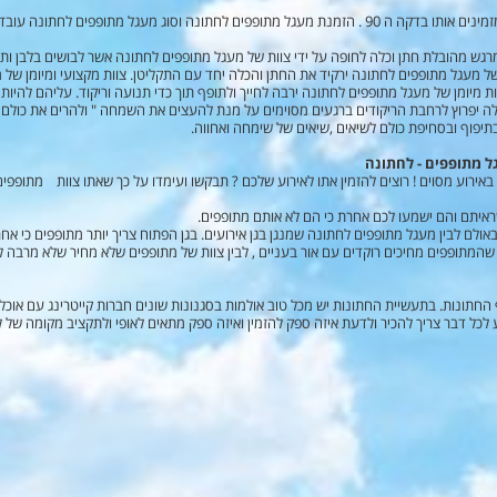
מעגל מתופפים לחתונה זוהי אטרקציה לאירועים שמזמינים אותו בדקה ה 90 . הזמנת מעגל מתופפים לחתונה וסוג
רגש מהובלת חתן וכלה לחופה על ידי צוות של מעגל מתופפים לחתונה אשר לבושים בלבן ות
של מעגל מתופפים לחתונה ירקיד את החתן והכלה יחד עם התקליטן. צוות מקצועי ומיומן של
ות מיומן של מעגל מתופפים לחתונה ירבה לחייך ולתופף תוך כדי תנועה וריקוד. עליהם להיו
ה יפרוץ לרחבת הריקודים ברגעים מסוימים על מנת להעצים את השמחה " ולהרים את כולם בא
יפוף ובסחיפת כולם לשיאים ,שיאים של שימחה ואחווה.
ל מתופפים - לחתונה
רוע מסוים ! רוצים להזמין אתו לאירוע שלכם ? תבקשו ועימדו על כך שאתו צוות מתופפים ,
חתונות. בתעשיית החתונות יש מכל טוב אולמות בסגנונות שונים חברות קייטרינג עם אוכל
ע לכל דבר צריך להכיר ולדעת איזה ספק להזמין ואיזה ספק מתאים לאופי ולתקציב מקומה של 