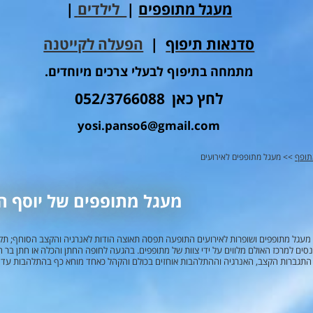
מעגל מתופפים
|
לילדים
|
סדנאות תיפוף
|
הפעלה לקייטנה
מתמחה בתיפוף לבעלי צרכים מיוחדים.
לחץ כאן 052/3766088
yosi.panso6@gmail.com
תופף
>> מעגל מתופפים לאירועים
מעגל מתופפים של יוסף 
גל מתופפים ושופרות לאירועים התופעה תפסה תאוצה הודות לאנרגיה והקצב הסוחף; תקי
כנסים למרכז האולם מלווים על ידי צוות של מתופפים. בהגעה לחופה החתן והכלה או חתן ב
התגברות הקצב, האנרגיה וההתלהבות אוחזים בכולם והקהל כאחד מוחא כף בהתלהבות עד כד