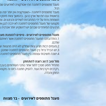
רגיל.
מעגל מתופפים לחתונה –האטרקציה אין יותר יפה ומ
בראשית עם רוח של ארץ כנען . בהמשך צוות מיומן 
השמחה ורוח על ידי התחברות לשירים והניגונים. צו
מקצועי של מעגל מתופפים לחתונה לא ירבה לנגן אל
הרגעים המיוחדים שבהם יש להשקיע יותר אנרגיה בת
מעגל מתופפים לאירועים - טיפים להזמנת מעג
1.התלהבתם ממעגל מתופפים לחתונה אשר ראיתם באי
שלכם.
2.פעמים רבות מגיע צוות שחלקו לא הייה מהצוות שראיתם והם ישמעו לכם אחרת כי הם לא אותם מתופפים.
3.יש הבדל גדול בין מעגל מתופפים לחתונה שמנגן באולם לבין מעגל מתופפים לחתונה שמנגן בגן אירועים. בגן הפתוח צריך יותר מתופפים כי אחרת אין להם את העוצמה הדרושה כמו באולם
4.ישנה חשיבות עצומה בין מעגל מתופפים לחתונה שהמתופפים מחיכים רוקדים עם אור בעניים , לבין צוות של מתופפים שלא מחיר שלא מרבה לזוז .
מזל טוב !! זוג רוצה להתחתן
מתחיל מסע מפרך לתור אחר נותני השירותים בענף ה
,רקדנים רקדניות ועוד. להפיק חתונה כיום זה מקצו
החתן והכלה.
מעגל מתופפים לאירועים - בר מצווה