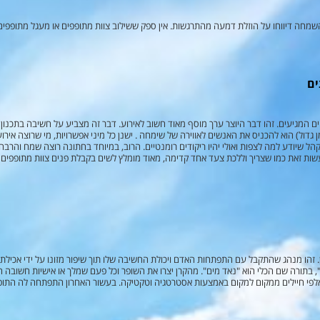
השמחה דיווחו על הוזלת דמעה מהתרגשות. אין ספק ששילוב צוות מתופפים או מעגל מתופפים 
ים
ים המגיעים. זהו דבר היוצר ערך מוסף מאוד חשוב לאירוע. דבר זה מצביע על חשיבה בתכנו
 גדול) הוא להכניס את האנשים לאווירה של שימחה . ישנן כל מיני אפשרויות, מי שרוצה איר
קהל שיודע למה לצפות ואולי יהיו ריקודים רומנטיים. הרוב, במיוחד בחתונה רוצה שמח והרב
שות זאת כמו שצריך וללכת צעד אחד קדימה, מאוד מומלץ לשים בקבלת פנים צוות מתופפים א
ן. זהו מנהג שהתקבל עם התפתחות האדם ויכולת החשיבה שלו תוך שיפור מזונו על ידי אכילת
, בתורה שם הכלי הוא "נאד מים". מהקרן יצרו את השופר וכל פעם שמלך או אישיות חשובה ה
אלפי חיילים ממקום למקום באמצעות אסטרטגיה וטקטיקה. בעשור האחרון התפתחה לה התופ