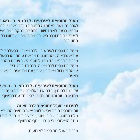
מעגל מתופפים לאירועים - לבר מצווה –האט
לאחרונה בעת האחרונה התפתח טרנד לאירועי הבר מ
טרבוש כנעני לאוטנטיות . בתחילת הטקס המתופפי
לפי הקצב המתגבר האווירה מתחממת כשבסופו כל הכ
המון הדר.
מעגל מתופפים לאירועים - לבר מצווה - הפעלה ליל
עוד אטרקציה שהמתופפים מביאים עימם זהו הפעלה 
מנחה הסדנא ויחד נהוג לתופף ולשיר שירים מהמקורו
מעגל מתופפים לבר מצווה- ברחבת הריקודים
יש הבדל גדול מאוד בין אירוע עם מתופפים ובין איר
באוויר .
מעגל מתופפים לאירועים - לבר מצווה - מופעי
על מנת להוסיף הדר ואת האלמנט של ההופעה והטקס 
מתופפים טוב ומנוסה ירקוד ויקפץ יחד עם התיפוף.
לסיכום : מעגל מתופפים לבר מצווה
זוהי תוספת חובה אפשר לומר אשר מוסיפה המון לאי
כולם מתופפים ושרים. מופעי פריצה בזמן הריקודים
כותב המאמר: יוסי פנסו - יוסף המתופף.
מנחה מעגלי מתופפים לאירועים.