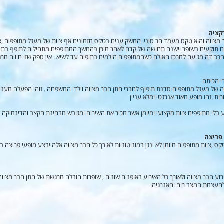
רקציה
צווה והוא טקס מעמד הר סיני. המשקיענים בטקס מזמינים אף צוות של מעגל מתופפים ,צו
ם תוקעים בשופר וישנה תחושה של קדם לאחר מיכן בהמשך המתופפים מתחילים לתופף בתח
בודה מגיעה למרכז האולם כשהמתופפים הולמים בתופים עד לשיא . אין ספק שזו חוויה מר
די הכיתה
של מעגל מתופפים סדנת תיפוף לחברי חתן הבר מצווה וילדי המשפחה . זוהי הפעלה מעני
ת .זהו מופע מאוד אנרגטי ומלא עניין
וע בלי מתופפים צוות מקצועי ומיומן אשר מכיר את השירים ומגובש מבחינת הקצב והדינמיקה י
 פריצה
,צוות מתופפים מיומן לא ינגן במונוטוניות לאורך כל הבר מצווה אלה יבצע מופעי פריצה ב
רוע הבר מצווה ולאורך כל האירוע באופנים שונים , שופרות הובלה מרגשת של חתן הבר מצו
 להעצמת המצב רוח והאנרגיה.