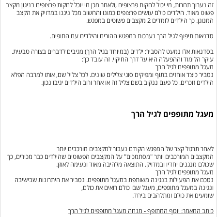
זה נערוך תחרות, מי יכול לחקות פרצופים ,ולאחר מכן מי יוכל לחקות פרצופים בניגון מקצב
פשוט מאוד. הילדים כולם עושים פרצופים כמונו והחשוב מכל ניגנו במדויק את הקצב
המנוגן. כך הילדים לומדים 2 מקצבים פשוטים במפגש.
סדנאות תיפוף לגיל הרך נערכות במפגש ההורים והילדים עם התופים.
בסדנאות אלו נמעט להסביר: ילדים (במיוחד בגיל הרך) מגיבים לדברים בצורה טבעית.
עיקר הלימוד וההפעלה היא על דרך החיקוי. זה עובד כך:
מעגל מתופפים לגיל הרך
נסביר כיצד אוחזים בתוף ומפיקים סוגי צלילים שונים. לכל צליל שם, אותו למרבה הפלא
הילדים זוכרים. כל פעם ננקוב בשם צליל זה או אחר ורוב הילדים יגיבו נכון.
מעגל מתופפים לגיל הרך
לאחר תרגול קצר של המפגש הקודם נעבור למקצבים מורכבים יותר
המקצבים המורכבים יותר "מסתמכים" על המקצבים הפשוטים שהילדים כבר מכירים, כך
שכולם מנגנים יחדיו ובמדויק. התוצאה מלהיבה מאוד ונעימה לאוזן.
מעגל מתופפים לגיל הרך
נסכם את הפעילות בנגינה משותפת במעגל מתופפים. נסביר את היתרונות שבישיבה
ונגינה במעגל מתופפים, מעגל שבו כולם רואים את כולם,
שומעים את כולם ומתלהבים ביחד.
כותב המאמר: יוסף המתופף - מנחה מעגל מתופפים לגיל הרך