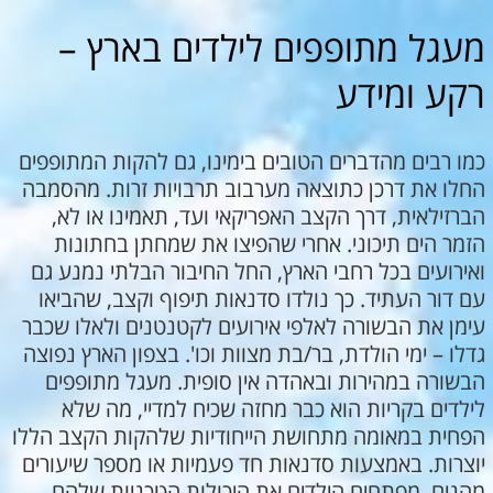
מעגל מתופפים לילדים בארץ –
רקע ומידע
כמו רבים מהדברים הטובים בימינו, גם להקות המתופפים
החלו את דרכן כתוצאה מערבוב תרבויות זרות. מהסמבה
הברזילאית, דרך הקצב האפריקאי ועד, תאמינו או לא,
הזמר הים תיכוני. אחרי שהפיצו את שמחתן בחתונות
ואירועים בכל רחבי הארץ, החל החיבור הבלתי נמנע גם
עם דור העתיד. כך נולדו סדנאות תיפוף וקצב, שהביאו
עימן את הבשורה לאלפי אירועים לקטנטנים ולאלו שכבר
גדלו – ימי הולדת, בר/בת מצוות וכו'. בצפון הארץ נפוצה
הבשורה במהירות ובאהדה אין סופית. מעגל מתופפים
לילדים בקריות הוא כבר מחזה שכיח למדיי, מה שלא
הפחית במאומה מתחושת הייחודיות שלהקות הקצב הללו
יוצרות. באמצעות סדנאות חד פעמיות או מספר שיעורים
מהנים, מפתחים הילדים את היכולות הטכניות שלהם,