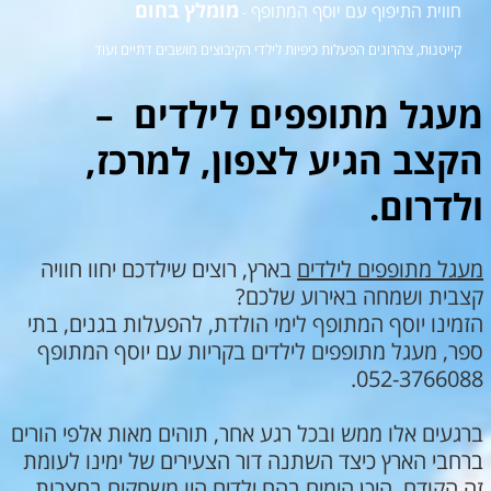
מומלץ בחום
חווית התיפוף עם יוסף המתופף
-
קייטנות, צהרונים הפעלות כיפיות לילדי הקיבוצים מושבים דתיים ועוד
מעגל מתופפים לילדים –
הקצב הגיע לצפון, למרכז,
ולדרום.
מעגל מתופפים לילדים
בארץ, רוצים שילדכם יחוו חוויה
קצבית ושמחה באירוע שלכם?
הזמינו יוסף המתופף לימי הולדת, להפעלות בגנים, בתי
ספר, מעגל מתופפים לילדים בקריות עם יוסף המתופף
052-3766088.
ברגעים אלו ממש ובכל רגע אחר, תוהים מאות אלפי הורים
ברחבי הארץ כיצד השתנה דור הצעירים של ימינו לעומת
זה הקודם. היכן הימים בהם ילדים היו משחקים בחצרות,