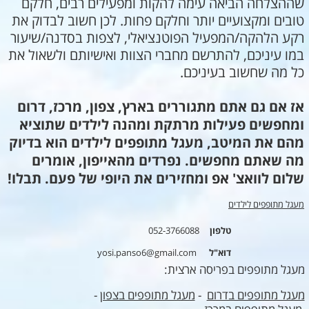
שההצלחה הביאה עימה להקות ומפעילים רבים, חלקם
טובים ומקצועיים יותר וחלקם פחות. לכן חשוב לבדוק את
רקע הלהקה/המפעיל הפוטנציאלי, לצפות בסדנה/שיעור
במו עיניכם, להתרשם מחברי הצוות ואישיותם ולשאול את
כל מה שחשוב בעיניכם.
אז אם גם אתם מתגוררים בארץ, צפון, מרכז, דרום
ומחפשים פעילות מרתקת ומהנה לילדים שתוציא
מהם את המיטב, מעגל מתופפים לילדים הוא בדיוק
מה שאתם מחפשים. נפרדים מהאייפון, אומרים
שלום לוואצ' אפ ומחזירים את היופי של פעם. תבלו!
מעגל מתופפים לילדים
טלפון
052-3766088
דוא"ל
yosi.panso6@gmail.com
מעגל מתופפים בפריסה ארצית:
מעגל מתופפים בדרום
-
מעגל מתופפים בצפון
-