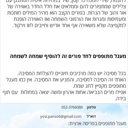
לדוגמה, שירי חנוכה כד קטן, שיר במהירות איטית המתנגן עם
צלילים שמתפזרים להם וממלאים את חלל החדר באווירה של
אור זהוב של הנרות. בפורים הקצב הוא מהיר המילים חותכות
ומעמיסות ומגרות את הורמוני השמחה ואז האווירה הופכת
למקפיצה שלא משאירה אף אחד אדיש וחייבים לזוז וירקוד.
מעגל מתופפים לחד פורים זה להוסיף שמחה לשמחה
בכל מסיבה יש כמה מרכיבים חיוניים להצלחת המסיבה.
האחד זה הסיבה למסיבה, והמניע את המסיבה. אין כמו מעגל
מתופפים מקפיץ לחג שמח.
אפילו מרים הנביאה אחות אהרון ומשה יצאה במחולות עם תוף
בידה.
טלפון
052-3766088
דוא"ל
yosi.panso6@gmail.com
מעגל מתופפים בפריסה ארצית: