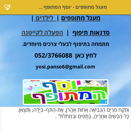
מעגל מתופפים - יוסף המתופף ...
מעגל מתופפים
|
לילדים
|
סדנאות תיפוף
|
הפעלה לקייטנה
מתמחה בתיפוף לבעלי צרכים מיוחדים.
לחץ כאן 052/3766088
yosi.panso6@gmail.com
וַתִּקַּח מִרְיָם הַנְּבִיאָה אֲחוֹת אַהֲרֹן, אֶת-הַתֹּף–בְּיָדָהּ; וַתֵּצֶאןָ
כָל-הַנָּשִׁים אַחֲרֶיהָ, בְּתֻפִּים וּבִמְחֹלֹת” .