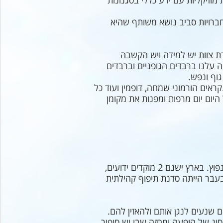
 מוזיקליות עם ידע כללי בסגנונות
ברויות סביב נושא משותף שהיא
 עלנו ברבדים הגופניים וברבדים
וף ונפש.
שים הורמונים שוני הנקראים הורמוני שמחה, דופמין ועוד כל
יום יום מרפות ומפנות את מקומן
סדנת תיפוף קהילתית נוצרת בקהל שיש לו חיבה ומודעות לנושא או סביב נושא. בחוץ לארץ הדבר מאוד נפוץ. בארץ ישנם 2 מוקדים ידועים,
עבר הייתה סדנת תיפוף קהילתית
 שנעים לנגן אותם ולהאזין להם.
סוג של הופעה ומחזה שבו יש סיפור,