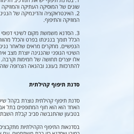
1. בסדנת תיפוף יש את המרכיב הלימודי
שונים של המוסיקה העתיקה והמוזיקה ה
2. האינטראקציה והדינמיקה של הנגי
המוזיקה והתיפוף.
3. הסדנא משמשת מקום לשינוי דפוסי חשיבה ודפוסי התנהגות כי בסדנת תיפוף יש כבוד ההדדי, יש עבודת צוות יש למידה ויש הקשבה
הכלל תומך בנגינתו בפרט והכלל מהווה
הנפשיים. מחקרים מראים שלאחר נגינה 
אלו יוצרים תחושה של חמימות וקרבה. 
להתרכזות בעונג ובהנאה הצרופה שזה ש
סדנת תיפוף קהילתית
האחד הוא הוא חוף המתופפים בתל אב
בטבעון שהתגבשה סביב קבלת השבת וש
בסדנאות התיפוף הקהילתיות מתקבצים א
כמובן שסדנא כזו רבת משתתפים, עם צלי