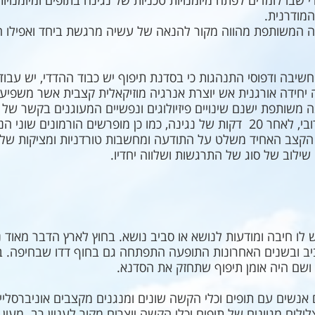
 שבו לומדים לפתח מיומנויות טכניות של נגינה בתופים ומיומנויות
מודרנית.
נה המשותפת מהווה מקור להנאה של עשיה מרגשת ביחד ואפילו ח
 יחידה אורגנית אש יוצרת אנרגיה מוזיקאלית קצבית אשר משפיעה
משותפת ישנם שינויים פיזיולוגים ונפשיים המעוגנים בקשר של ג
השינוי הגופני שהנגינה יוצרת מצב אירובי, לאחר 20 דקות של נגינה, כמו כן מופר
הקצב האחיד משלט על התודעה ומחשבות טורדניות ומציקות של ה
ילוב של סוג של התרגשות ושלווה יחדיו.
יב ובשנים האחרונות התופעה התפתחה גם בחוף דדו שבחיפה. ב
ם היה אומן תיפוף שתחזק את הסדנא.
נשים עם תופים וכלי הקשה שונים ומנגנים מקצבים אוניברסליים
לים מגוונים של תופים וכלי הקשה יוצרים מקור לעניין רב. מעין 